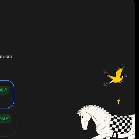
мпании
96
₽
088
₽