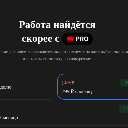
Работа найдётся
скорее
c
юме, напишем сопроводительные, откликнемся за вас в выбранные ко
и покажем статистику по конкурентам
1 195
₽
−3
еделю
799
₽
в месяц
−2 
3 месяца