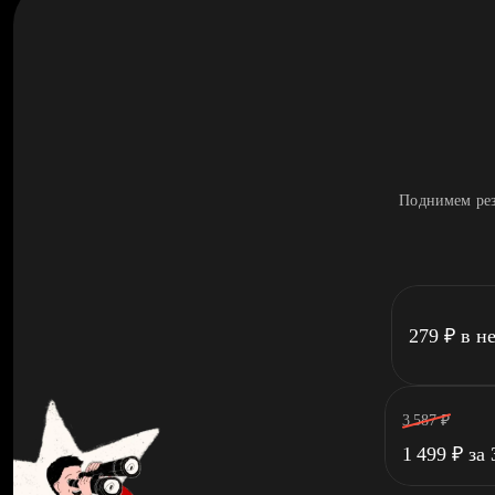
Поднимем рез
279
₽
в н
3 587
₽
1 499
₽
за 