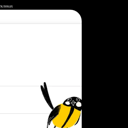
ткликах