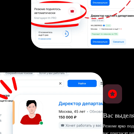
Вас выделя
Резюме ярко под
вас пригласят р