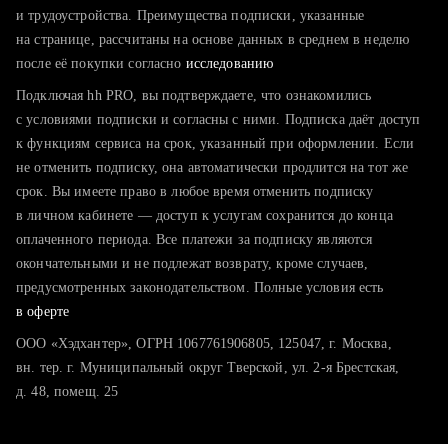
тратите много времени на поиск и вручную поднимаете
и трудоустройства. Преимущества подписки, указанные
резюме
на странице, рассчитаны на основе данных в среднем в неделю
после её покупки согласно
хотите сравнить себя с конкурентами и оценить шансы
исследованию
Подключая hh PRO, вы подтверждаете, что ознакомились
с условиями подписки и согласны с ними. Подписка даёт доступ
к функциям сервиса на срок, указанный при оформлении. Если
не отменить подписку, она автоматически продлится на тот же
срок. Вы имеете право в любое время отменить подписку
в личном кабинете — доступ к услугам сохранится до конца
оплаченного периода. Все платежи за подписку являются
окончательными и не подлежат возврату, кроме случаев,
предусмотренных законодательством. Полные условия есть
в оферте
ООО «Хэдхантер», ОГРН 1067761906805, 125047, г. Москва,
вн. тер. г. Муниципальный округ Тверской, ул. 2-я Брестская,
д. 48, помещ. 25