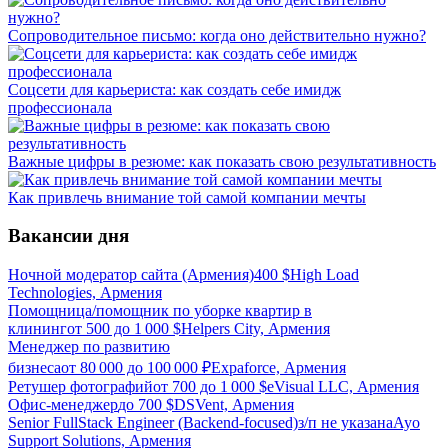
Сопроводительное письмо: когда оно действительно нужно?
Соцсети для карьериста: как создать себе имидж
профессионала
Важные цифры в резюме: как показать свою результативность
Как привлечь внимание той самой компании мечты
Вакансии дня
Ночной модератор сайта (Армения)
400
$
High Load
Technologies, Армения
Помощница/помощник по уборке квартир в
клининг
от
500
до
1 000
$
Helpers City, Армения
Менеджер по развитию
бизнеса
от
80 000
до
100 000
₽
Expaforce, Армения
Ретушер фотографий
от
700
до
1 000
$
eVisual LLC, Армения
Офис-менеджер
до
700
$
DSVent, Армения
Senior FullStack Engineer (Backend-focused)
з/п не указана
Ayo
Support Solutions, Армения