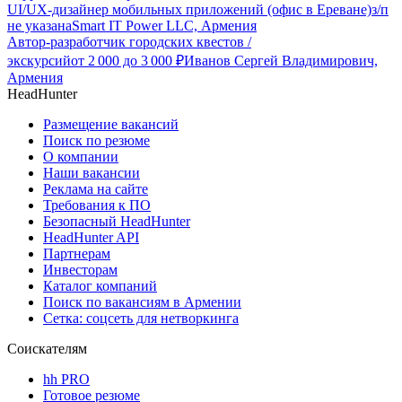
UI/UX-дизайнер мобильных приложений (офис в Ереване)
з/п
не указана
Smart IT Power LLC, Армения
Автор-разработчик городских квестов /
экскурсий
от
2 000
до
3 000
₽
Иванов Сергей Владимирович,
Армения
HeadHunter
Размещение вакансий
Поиск по резюме
О компании
Наши вакансии
Реклама на сайте
Требования к ПО
Безопасный HeadHunter
HeadHunter API
Партнерам
Инвесторам
Каталог компаний
Поиск по вакансиям в Армении
Сетка: соцсеть для нетворкинга
Соискателям
hh PRO
Готовое резюме