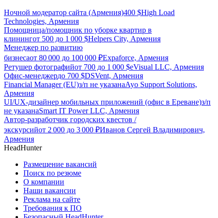
Ночной модератор сайта (Армения)
400
$
High Load
Technologies, Армения
Помощница/помощник по уборке квартир в
клининг
от
500
до
1 000
$
Helpers City, Армения
Менеджер по развитию
бизнеса
от
80 000
до
100 000
₽
Expaforce, Армения
Ретушер фотографий
от
700
до
1 000
$
eVisual LLC, Армения
Офис-менеджер
до
700
$
DSVent, Армения
Financial Manager (EU)
з/п не указана
Ayo Support Solutions,
Армения
UI/UX-дизайнер мобильных приложений (офис в Ереване)
з/п
не указана
Smart IT Power LLC, Армения
Автор-разработчик городских квестов /
экскурсий
от
2 000
до
3 000
₽
Иванов Сергей Владимирович,
Армения
HeadHunter
Размещение вакансий
Поиск по резюме
О компании
Наши вакансии
Реклама на сайте
Требования к ПО
Безопасный HeadHunter