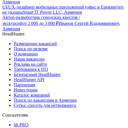
Армения
UI/UX-дизайнер мобильных приложений (офис в Ереване)
з/п
не указана
Smart IT Power LLC, Армения
Автор-разработчик городских квестов /
экскурсий
от
2 000
до
3 000
₽
Иванов Сергей Владимирович,
Армения
HeadHunter
Размещение вакансий
Поиск по резюме
О компании
Наши вакансии
Реклама на сайте
Требования к ПО
Безопасный HeadHunter
HeadHunter API
Партнерам
Инвесторам
Каталог компаний
Поиск по вакансиям в Армении
Сетка: соцсеть для нетворкинга
Соискателям
hh PRO