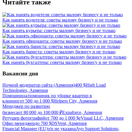
Читайте также
Как нанять водителя: советы малому бизнесу и не только
Как нанять курьера: советы малому бизнесу и не только
Как нанять официанта: советы малому бизнесу и не только
Как нанять бариста: советы малому бизнесу и не только
Как нанять бухгалтера: советы малому бизнесу и не только
Вакансии дня
Ночной модератор сайта (Армения)
400
$
High Load
Technologies, Армения
Помощница/помощник по уборке квартир в
клининг
от
500
до
1 000
$
Helpers City, Армения
Менеджер по развитию
бизнеса
от
80 000
до
100 000
₽
Expaforce, Армения
Ретушер фотографий
от
700
до
1 000
$
eVisual LLC, Армения
Офис-менеджер
до
700
$
DSVent, Армения
Financial Manager (EU)
з/п не указана
Ayo Support Solutions,