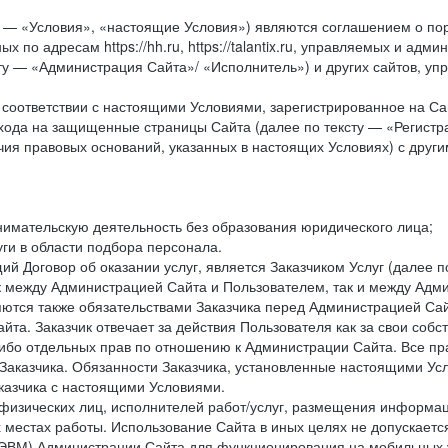
у — «Условия», «настоящие Условия») являются соглашением о по
х по адресам https://hh.ru, https://talantix.ru, управляемых и 
тексту — «Администрация Сайта»/ «Исполнитель») и других сайтов,
соответствии с настоящими Условиями, зарегистрированное на Са
хода на защищенные страницы Сайта (далее по тексту — «Регистр
ия правовых оснований, указанных в настоящих Условиях) с дру
имательскую деятельность без образования юридического лица;
ги в области подбора персонала.
 Договор об оказании услуг, является Заказчиком Услуг (далее по
к между Администрацией Сайта и Пользователем, так и между Адми
ются также обязательствами Заказчика перед Администрацией Сай
йта. Заказчик отвечает за действия Пользователя как за свои соб
либо отдельных прав по отношению к Администрации Сайта. Все п
Заказчика. Обязанности Заказчика, установленные настоящими Ус
казчика с настоящими Условиями.
физических лиц, исполнителей работ/услуг, размещения информаци
 местах работы. Использование Сайта в иных целях не допускаетс
ВМ) Администрации Сайта для функционирования на мобильных ус