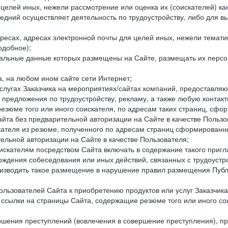
целей иных, нежели рассмотрение или оценка их (соискателей) ка
едний осуществляет деятельность по трудоустройству, либо для в
ресах, адресах электронной почты для целей иных, нежели темати
одобное);
ональные данные которых размещены на Сайте, размещать их персо
а, на любом ином сайте сети Интернет;
слугах Заказчика на мероприятиях/сайтах компаний, предоставляю
е предложения по трудоустройству, рекламу, а также любую конта
резюме того или иного соискателя, по адресам таких страниц, сф
та без предварительной авторизации на Сайте в качестве Пользо
скателя из резюме, полученного по адресам страниц сформирован
ельной авторизации на Сайте в качестве Пользователя;
искателям посредством Сайта включать в содержание такого пригл
хождения собеседования или иных действий, связанных с трудоустр
оизводить такое размещение в нарушение правил размещения Публ
льзователей Сайта к приобретению продуктов или услуг Заказчика
е ссылки на страницы Сайта, содержащие резюме того или иного со
ершения преступлений (вовлечения в совершение преступления), п