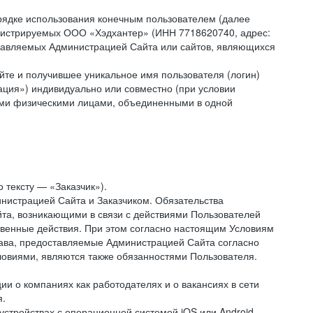
рядке использования конечным пользователем (далее
администрируемых ООО «Хэдхантер» (ИНН 7718620740, адрес:
 управляемых Администрацией Сайта или сайтов, являющихся
йте и получившее уникальное имя пользователя (логин)
ация») индивидуально или совместно (при условии
гими физическими лицами, объединенными в одной
 тексту — «Заказчик»).
нистрацией Сайта и Заказчиком. Обязательства
та, возникающими в связи с действиями Пользователей
ственные действия. При этом согласно настоящим Условиям
рава, предоставляемые Администрацией Сайта согласно
ловиями, являются также обязанностями Пользователя.
и о компаниях как работодателях и о вакансиях в сети
я.
тройствах с операционной системой iOS или Android,