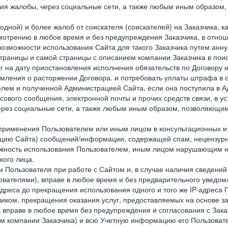
ия жалобы, через социальные сети, а также любым иным образом,
одной) и более жалоб от соискателя (соискателей) на Заказчика, 
отрению в любое время и без предупреждения Заказчика, в отнош
 возможности использования Сайта для такого Заказчика путем анн
страницы и самой страницы с описанием компании Заказчика в пои
 на дату приостановления исполнения обязательств по Договору и
мления о расторжении Договора. и потребовать уплаты штрафа в 
елем и полученной Администрацией Сайта, если она поступила в
сового сообщения, электронной почты и прочих средств связи, в 
рез социальные сети, а также любым иным образом, позволяющим
 применения Пользователем или иным лицом в консультационных 
рацию Сайта) сообщений/информации, содержащей спам, нецензурн
можность использования Пользователем, иным лицом нарушающим 
кого лица.
 Пользователя при работе с Сайтом и, в случае наличия сведений 
ователями), вправе в любое время и без предварительного уведом
-адреса до прекращения использования одного и того же IP-адреса
чиком, прекращения оказания услуг, предоставляемых на основе за
 вправе в любое время без предупреждения и согласования с Зака
ем компании Заказчика) и всю Учетную информацию его Пользовате