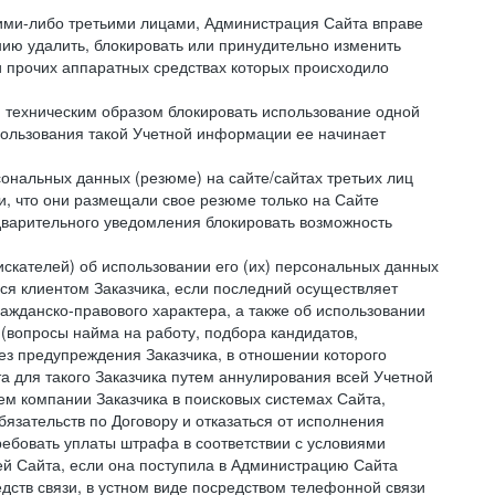
кими-либо третьими лицами, Администрация Сайта вправе
нию удалить, блокировать или принудительно изменить
и прочих аппаратных средствах которых происходило
и техническим образом блокировать использование одной
спользования такой Учетной информации ее начинает
сональных данных (резюме) на сайте/сайтах третьих лиц
и, что они размещали свое резюме только на Сайте
дварительного уведомления блокировать возможность
искателей) об использовании его (их) персональных данных
ся клиентом Заказчика, если последний осуществляет
ражданско-правового характера, а также об использовании
(вопросы найма на работу, подбора кандидатов,
ез предупреждения Заказчика, в отношении которого
а для такого Заказчика путем аннулирования всей Учетной
ем компании Заказчика в поисковых системах Сайта,
зательств по Договору и отказаться от исполнения
ребовать уплаты штрафа в соответствии с условиями
й Сайта, если она поступила в Администрацию Сайта
дств связи, в устном виде посредством телефонной связи