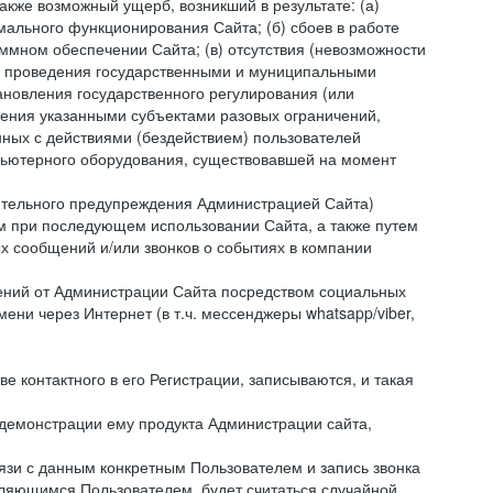
акже возможный ущерб, возникший в результате: (а)
ального функционирования Сайта; (б) сбоев в работе
мном обеспечении Сайта; (в) отсутствия (невозможности
(г) проведения государственными и муниципальными
новления государственного регулирования (или
ления указанными субъектами разовых ограничений,
ных с действиями (бездействием) пользователей
мпьютерного оборудования, существовавшей на момент
рительного предупреждения Администрацией Сайта)
м при последующем использовании Сайта, а также путем
 сообщений и/или звонков о событиях в компании
ений от Администрации Сайта посредством социальных
ни через Интернет (в т.ч. мессенджеры whatsapp/viber,
контактного в его Регистрации, записываются, и такая
 демонстрации ему продукта Администрации сайта,
вязи с данным конкретным Пользователем и запись звонка
вляющимся Пользователем, будет считаться случайной.