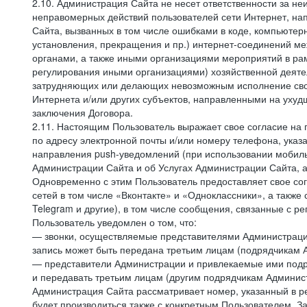
2.10. Администрация Сайта не несет ответственности за не
неправомерных действий пользователей сети Интернет, на
Сайта, вызванных в том числе ошибками в коде, компьюте
установления, прекращения и пр.) интернет-соединений ме
органами, а также иными организациями мероприятий в ра
регулирования иными организациями) хозяйственной деятел
затрудняющих или делающих невозможным исполнение своих
Интернета и/или других субъектов, направленными на уху
заключения Договора.
2.11. Настоящим Пользователь выражает свое согласие на
по адресу электронной почты и/или номеру телефона, ука
направления push-уведомлений (при использовании мобиль
Администрации Сайта и об Услугах Администрации Сайта, 
Одновременно с этим Пользователь предоставляет свое с
сетей в том числе «Вконтакте» и «Одноклассники», а также
Telegram и другие), в том числе сообщения, связанные с р
Пользователь уведомлен о том, что:
— звонки, осуществляемые представителями Администрации 
запись может быть передана третьим лицам (подрядчикам А
— представители Администрации и привлекаемые ими подря
и передавать третьим лицам (другим подрядчикам Админист
Администрация Сайта рассматривает номер, указанный в ре
будет производиться также с конкретным Пользователем. З