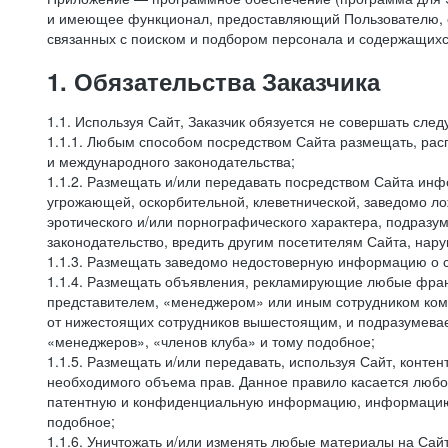
и имеющее функционал, предоставляющий Пользователю, ес
связанных с поиском и подбором персонала и содержащихся
1. Обязательства Заказчика
1.1. Используя Сайт, Заказчик обязуется не совершать сле
1.1.1. Любым способом посредством Сайта размещать, расп
и международного законодательства;
1.1.2. Размещать и/или передавать посредством Сайта инфо
угрожающей, оскорбительной, клеветнической, заведомо л
эротического и/или порнографического характера, подразу
законодательство, вредить другим посетителям Сайта, нару
1.1.3. Размещать заведомо недостоверную информацию о с
1.1.4. Размещать объявления, рекламирующие любые фран
представителем, «менеджером» или иным сотрудником комп
от нижестоящих сотрудников вышестоящим, и подразумевает
«менеджеров», «членов клуба» и тому подобное;
1.1.5. Размещать и/или передавать, используя Сайт, контен
необходимого объема прав. Данное правило касается любо
патентную и конфиденциальную информацию, информацию, 
подобное;
1.1.6. Уничтожать и/или изменять любые материалы на Сайт