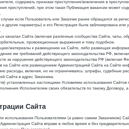
лнителя, содержать признаки преступления/вовлечения в преступле
ния преступлений, при этом такая Публикация вакансии может содер
.
 в случае если Пользователь или Заказчик ранее обращался за реги
 и другие параметры) и его Регистрация была заблокирована или
.
ных каналах Сайта (включая различные сообщества Сайта, чаты, о
орбительные, провокационные выражения и тому подобное.
мацию/материалы к размещению на Сайте, либо размещая информа
юдение им требований действующего законодательства РФ, включая
сти за нарушение действующего законодательства РФ (включая Фе
в на Сайте или размещением Администрацией Сайта на Сайте инф
ю расходы, включая, но не ограничиваясь: штрафы, судебные рас
й Сайта в адрес Заказчика.
ств) установленных настоящими Условиями использования Сайтов 
полнения Исполнителем своих обязательств по такому Договору, а
трации Сайта
сти использования Пользователями (а равно самим Заказчиком) С
 Администрация Сайта вправе в любое время и без предварительн