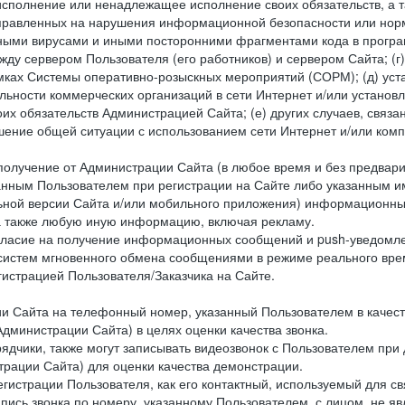
исполнение или ненадлежащее исполнение своих обязательств, а т
правленных на нарушения информационной безопасности или норм
рными вирусами и иными посторонними фрагментами кода в програм
жду сервером Пользователя (его работников) и сервером Сайта; 
мках Системы оперативно-розыскных мероприятий (СОРМ); (д) уста
ьности коммерческих организаций в сети Интернет и/или установ
 обязательств Администрацией Сайта; (е) других случаев, связан
дшение общей ситуации с использованием сети Интернет и/или ко
 получение от Администрации Сайта (в любое время и без предва
занным Пользователем при регистрации на Сайте либо указанным и
ной версии Сайта и/или мобильного приложения) информационных
а также любую иную информацию, включая рекламу.
огласие на получение информационных сообщений и push-уведомл
 систем мгновенного обмена сообщениями в режиме реального време
егистрацией Пользователя/Заказчика на Сайте.
Сайта на телефонный номер, указанный Пользователем в качестве 
дминистрации Сайта) в целях оценки качества звонка.
дчики, также могут записывать видеозвонок с Пользователем при
рации Сайта) для оценки качества демонстрации.
гистрации Пользователя, как его контактный, используемый для с
апись звонка по номеру, указанному Пользователем, с лицом, не я