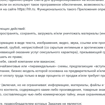
ли он использует такое программное обеспечение, возможность и
 на сайте https://hh.ru. Функциональность такого Приложения оп
дующих действий:
ространять, сохранять, загружать и/или уничтожать материалы (
рмацию в виде текста, изображения, видео, звука, ссылки или про
ожной, грубой, непристойной (со скрытым интимным и эротически
мевающей оказание услуг сексуального характера), призывающей 
шать их права;
ебе, своей компании или вакансии;
чайзинговые или «пирамидальные» схемы, предлагающие «вступить
ании, бизнес-модель которой основана на предварительной и/ил
 оплату труда только в виде процента от продаж и/или требует пр
т (включая, но не ограничивая: информацию, материалы, файлы и т.
го контента, содержащего какие-либо произведения, товарные зн
составляющую чью-либо коммерческую тайну, иные охраняемые р
е, правообладателем которых Заказчик не является;