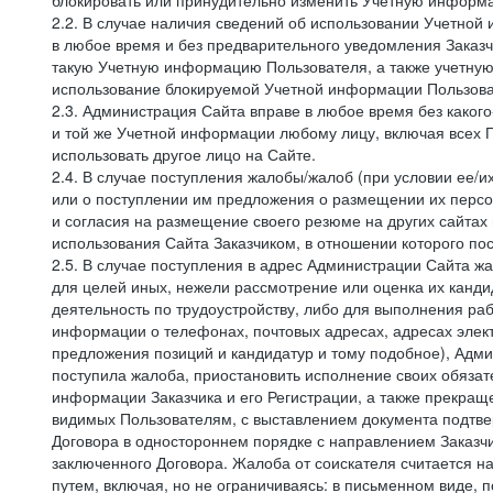
блокировать или принудительно изменить Учетную информа
2.2. В случае наличия сведений об использовании Учетно
в любое время и без предварительного уведомления Заказч
такую Учетную информацию Пользователя, а также учетную
использование блокируемой Учетной информации Пользова
2.3. Администрация Сайта вправе в любое время без каког
и той же Учетной информации любому лицу, включая всех П
использовать другое лицо на Сайте.
2.4. В случае поступления жалобы/жалоб (при условии ее/и
или о поступлении им предложения о размещении их персон
и согласия на размещение своего резюме на других сайтах
использования Сайта Заказчиком, в отношении которого по
2.5. В случае поступления в адрес Администрации Сайта жа
для целей иных, нежели рассмотрение или оценка их канди
деятельность по трудоустройству, либо для выполнения раб
информации о телефонах, почтовых адресах, адресах элект
предложения позиций и кандидатур и тому подобное), Адми
поступила жалоба, приостановить исполнение своих обязат
информации Заказчика и его Регистрации, а также прекращ
видимых Пользователям, с выставлением документа подтвер
Договора в одностороннем порядке с направлением Заказчи
заключенного Договора. Жалоба от соискателя считается 
путем, включая, но не ограничиваясь: в письменном виде, 