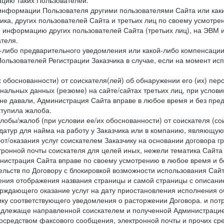
цию таких Пользователей.
й информации Пользователя другими пользователями Сайта или ка
ика, других пользователей Сайта и третьих лиц по своему усмотре
 информацию других пользователей Сайта (третьих лиц), на ЭВМ 
теля.
о-либо предварительного уведомления или какой-либо компенсаци
ользователей Регистрации Заказчика в случае, если на момент и
х обоснованности) от соискателя(лей) об обнаружении его (их) пер
альных данных (резюме) на сайте/сайтах третьих лиц, при услови
 не давали, Администрация Сайта вправе в любое время и без пре
ступила жалоба.
лобы/жалоб (при условии ее/их обоснованности) от соискателя (со
датур для найма на работу у Заказчика или в компанию, являющую
от/оказания услуг соискателем Заказчику на основании договора г
ронной почты соискателя для целей иных, нежели тематика Сайта 
нистрация Сайта вправе по своему усмотрению в любое время и б
ельств по Договору с блокировкой возможности использования Сайт
ения отображения названия страницы и самой страницы с описани
ждающего оказание услуг на дату приостановления исполнения обя
ку соответствующего уведомления о расторжении Договора. и пот
надлежаще направленной соискателем и полученной Администрацие
посредством факсового сообщения, электронной почты и прочих сре