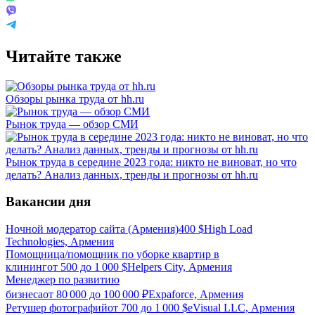
Читайте также
Обзоры рынка труда от hh.ru
Рынок труда — обзор СМИ
Рынок труда в середине 2023 года: никто не виноват, но что
делать? Анализ данных, тренды и прогнозы от hh.ru
Вакансии дня
Ночной модератор сайта (Армения)
400
$
High Load
Technologies, Армения
Помощница/помощник по уборке квартир в
клининг
от
500
до
1 000
$
Helpers City, Армения
Менеджер по развитию
бизнеса
от
80 000
до
100 000
₽
Expaforce, Армения
Ретушер фотографий
от
700
до
1 000
$
eVisual LLC, Армения