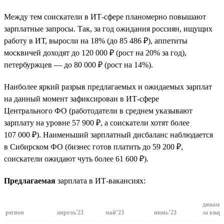
Между тем соискатели в ИТ-сфере планомерно повышают
зарплатные запросы. Так, за год ожидания россиян, ищущих
работу в ИТ, выросли на 18% (до 85 486 ₽), аппетиты
москвичей доходят до 120 000 ₽ (рост на 20% за год),
петербуржцев — до 80 000 ₽ (рост на 14%).
Наиболее яркий разрыв предлагаемых и ожидаемых зарплат
на данный момент зафиксирован в ИТ-сфере
Центрального ФО (работодатели в среднем указывают
зарплату на уровне 57 900 ₽, а соискатели хотят более
107 000 ₽). Наименьший зарплатный дисбаланс наблюдается
в Сибирском ФО (бизнес готов платить до 59 200 ₽,
соискатели ожидают чуть более 61 600 ₽).
Предлагаемая
зарплата в ИТ-вакансиях:
динами
регион
апрель'23
май’23
июнь’23
за квар