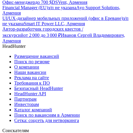
Офис-менеджер
до
700
$
DSVent, Армения
Financial Manager (EU)
з/п не указана
Ayo Support Solutions,
Армения
UI/UX-дизайнер мобильных приложений (офис в Ереване)
з/п
не указана
Smart IT Power LLC, Армения
Автор-разработчик городских квестов /
экскурсий
от
2 000
до
3 000
₽
Иванов Сергей Владимирович,
Армения
HeadHunter
Размещение вакансий
Поиск по резюме
О компании
Наши вакансии
Реклама на сайте
Требования к ПО
Безопасный HeadHunter
HeadHunter API
Партнерам
Инвесторам
Каталог компаний
Поиск по вакансиям в Армении
Сетка: соцсеть для нетворкинга
Соискателям