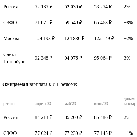
Россия
52 135 ₽
52 036 ₽
53 254 ₽
2%
СЗФО
71 071 ₽
69 549 ₽
65 468 ₽
−8%
Москва
124 193 ₽
124 830 ₽
122 149 ₽
−2%
Санкт-
92 348 ₽
94 976 ₽
95 064 ₽
3%
Петербург
Ожидаемая
зарплата в ИТ-резюме:
динами
регион
апрель'23
май’23
июнь’23
за квар
Россия
84 213 ₽
85 200 ₽
85 486 ₽
2%
СЗФО
77 624 ₽
77 230 ₽
77 145 ₽
−1%