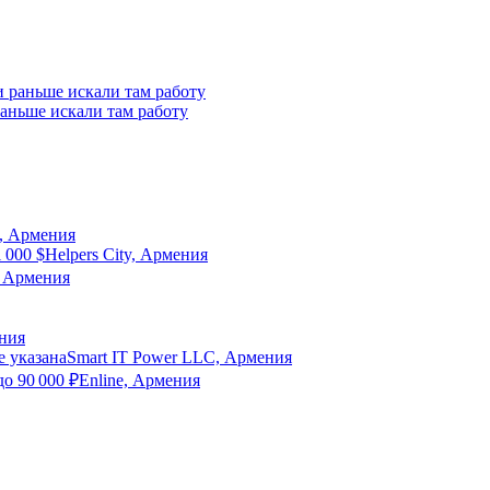
 раньше искали там работу
s, Армения
1 000
$
Helpers City, Армения
, Армения
ения
е указана
Smart IT Power LLC, Армения
до
90 000
₽
Enline, Армения