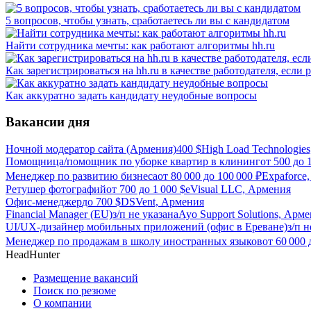
5 вопросов, чтобы узнать, сработаетесь ли вы с кандидатом
Найти сотрудника мечты: как работают алгоритмы hh.ru
Как зарегистрироваться на hh.ru в качестве работодателя, если
Как аккуратно задать кандидату неудобные вопросы
Вакансии дня
Ночной модератор сайта (Армения)
400
$
High Load Technologie
Помощница/помощник по уборке квартир в клининг
от
500
до
Менеджер по развитию бизнеса
от
80 000
до
100 000
₽
Expaforce
Ретушер фотографий
от
700
до
1 000
$
eVisual LLC, Армения
Офис-менеджер
до
700
$
DSVent, Армения
Financial Manager (EU)
з/п не указана
Ayo Support Solutions, Арм
UI/UX-дизайнер мобильных приложений (офис в Ереване)
з/п н
Менеджер по продажам в школу иностранных языков
от
60 000
HeadHunter
Размещение вакансий
Поиск по резюме
О компании