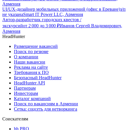
Армения
UI/UX-дизайнер мобильных приложений (офис в Ереване)
з/п
не указана
Smart IT Power LLC, Армения
Автор-разработчик городских квестов /
экскурсий
от
2 000
до
3 000
₽
Иванов Сергей Владимирович,
Армения
HeadHunter
Размещение вакансий
Поиск по резюме
О компании
Наши вакансии
Реклама на сайте
Требования к ПО
Безопасный HeadHunter
HeadHunter API
Партнерам
Инвесторам
Каталог компаний
Поиск по вакансиям в Армении
Сетка: соцсеть для нетворкинга
Соискателям
hh PRO