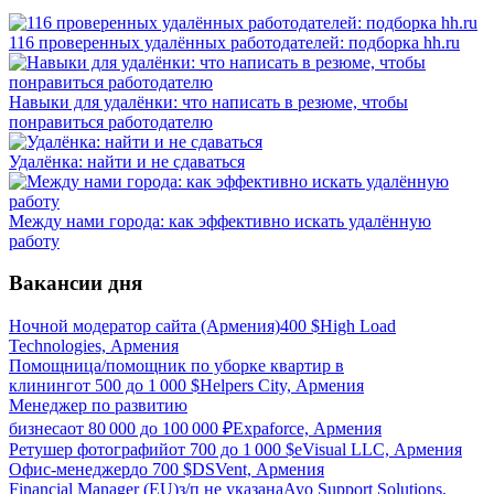
116 проверенных удалённых работодателей: подборка hh.ru
Навыки для удалёнки: что написать в резюме, чтобы
понравиться работодателю
Удалёнка: найти и не сдаваться
Между нами города: как эффективно искать удалённую
работу
Вакансии дня
Ночной модератор сайта (Армения)
400
$
High Load
Technologies, Армения
Помощница/помощник по уборке квартир в
клининг
от
500
до
1 000
$
Helpers City, Армения
Менеджер по развитию
бизнеса
от
80 000
до
100 000
₽
Expaforce, Армения
Ретушер фотографий
от
700
до
1 000
$
eVisual LLC, Армения
Офис-менеджер
до
700
$
DSVent, Армения
Financial Manager (EU)
з/п не указана
Ayo Support Solutions,