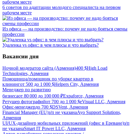
6 советов по адаптации молодого специалиста на первом
рабочем месте
Из офиса — на производство: почему не надо бояться смены
профессии
Удаленка vs офис: в чем плюсы и что выбрать?
Вакансии дня
Ночной модератор сайта (Армения)
400
$
High Load
Technologies, Армения
Помощница/помощник по уборке квартир в
клининг
от
500
до
1 000
$
Helpers City, Армения
Менеджер по развитию
бизнеса
от
80 000
до
100 000
₽
Expaforce, Армения
Ретушер фотографий
от
700
до
1 000
$
eVisual LLC, Армения
Офис-менеджер
до
700
$
DSVent, Армения
Financial Manager (EU)
з/п не указана
Ayo Support Solutions,
Армения
UI/UX-дизайнер мобильных приложений (офис в Ереване)
з/п
не указана
Smart IT Power LLC, Армения
Автор-разработчик городских квестов /