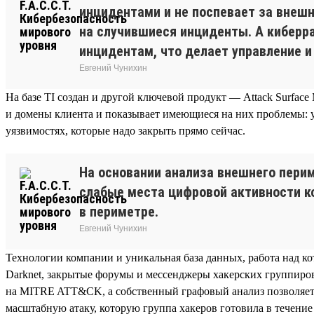
инцидентами и не поспевает за внеш
на случившиеся инциденты. А киберр
инцидентам, что делает управление 
Евгений Чунихин
На базе TI создан и другой ключевой продукт — Attack Surfac
и домены клиента и показывает имеющиеся на них проблемы: у
уязвимостях, которые надо закрыть прямо сейчас.
На основании анализа внешнего пери
слабые места цифровой активности к
в периметре.
Евгений Чунихин
Технологии компании и уникальная база данных, работа над ко
Darknet, закрытые форумы и мессенджеры хакерских группиров
на MITRE ATT&CK, а собственный графовый анализ позволяет
масштабную атаку, которую группа хакеров готовила в течени