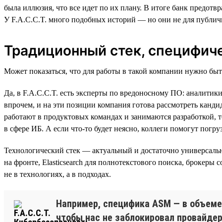
была иллюзия, что все идет по их плану. В итоге банк предот
У F.A.C.C.T. много подобных историй — но они не для публич
Традиционный стек, специфич
Может показаться, что для работы в такой компании нужно бы
Да, в F.A.C.C.T. есть эксперты по вредоносному ПО: аналитик
впрочем, и на эти позиции компания готова рассмотреть канди
работают в продуктовых командах и занимаются разработкой, 
в сфере ИБ. А если что-то будет неясно, коллеги помогут погру
Технологический стек — актуальный и достаточно универсальны
на фронте, Elasticsearch для полнотекстового поиска, брокеры
не в технологиях, а в подходах.
Например, специфика ASM — в объеме 
чтобы нас не заблокировал провайдер