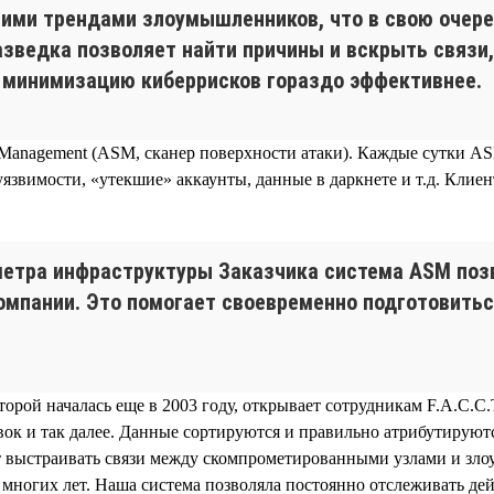
ними трендами злоумышленников, что в свою очер
азведка позволяет найти причины и вскрыть связи
и минимизацию киберрисков гораздо эффективнее.
e Management (ASM, сканер поверхности атаки). Каждые сутки AS
язвимости, «утекшие» аккаунты, данные в даркнете и т.д. Кли
метра инфраструктуры Заказчика система ASM поз
омпании. Это помогает своевременно подготовитьс
торой началась еще в 2003 году, открывает сотрудникам F.A.C.
ок и так далее. Данные сортируются и правильно атрибутируют
 выстраивать связи между скомпрометированными узлами и зло
е многих лет. Наша система позволяла постоянно отслеживать де