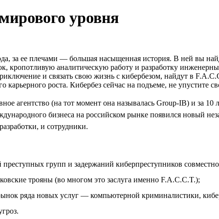
 мирового уровня
ода, за ее плечами — большая насыщенная история. В ней вы н
, кропотливую аналитическую работу и разработку инженерных
приключение и связать свою жизнь с кибербезом, найдут в F.A.C.
го карьерного роста. Кибербез сейчас на подъеме, не упустите с
ное агентство (на тот момент она называлась Group-IB) и за 10 
ждународного бизнеса на российском рынке появился новый незав
 разработки, и сотрудники.
 преступных групп и задержаний киберпреступников совместно
ковские трояны (во многом это заслуга именно F.A.C.C.T.);
 рынок ряда новых услуг — компьютерной криминалистики, кибер
угроз.