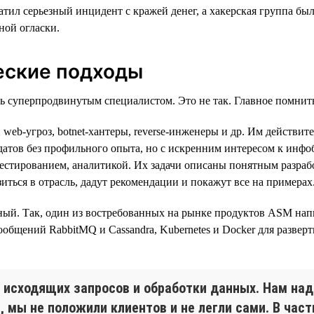
вратил серьезный инцидент с кражей денег, а хакерская группа 
ной огласки.
еские подходы
ть суперпродвинутым специалистом. Это не так. Главное помнит
и web-угроз, botnet-хантеры, reverse-инженеры и др. Им дейст
датов без профильного опыта, но с искренним интересом к инфоб
тестированием, аналитикой. Их задачи описаны понятным разраб
зиться в отрасль, дадут рекомендации и покажут все на примерах
й. Так, один из востребованных на рынке продуктов ASM написан
 сообщений RabbitMQ и Cassandra, Kubernetes и Docker для разве
исходящих запросов и обработки данных. Нам надо
, мы не положили клиентов и не легли сами. В час