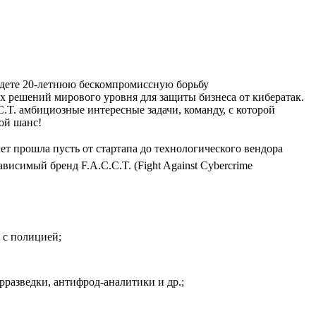
айдете 20‑летнюю бескомпромиссную борьбу
 решений мирового уровня для защиты бизнеса от кибератак.
C.T. амбициозные интересные задачи, команду, с которой
вой шанс!
лет прошла пусть от стартапа до технологического вендора
исимый бренд F.A.C.C.T. (Fight Against Cybercrime
 с полицией;
разведки, антифрод-аналитики и др.;