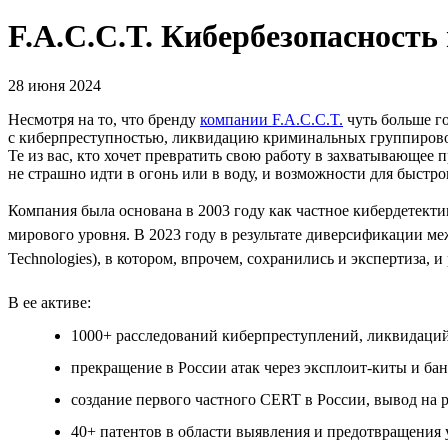
F.A.C.C.T. Кибербезопасность
28 июня 2024
Несмотря на то, что бренду
компании F.A.C.C.T.
чуть больше г
с киберпреступностью, ликвидацию криминальных группировок
Те из вас, кто хочет превратить свою работу в захватывающее 
не страшно идти в огонь или в воду, и возможности для быстро
Компания была основана в 2003 году как частное кибердетектив
мирового уровня. В 2023 году в результате диверсификации ме
Technologies), в котором, впрочем, сохранились и экспертиза, и
В ее активе:
1000+ расследований киберпреступлений, ликвидаций
прекращение в России атак через эксплоит-киты и бан
создание первого частного СERT в России, вывод на
40+ патентов в области выявления и предотвращения 