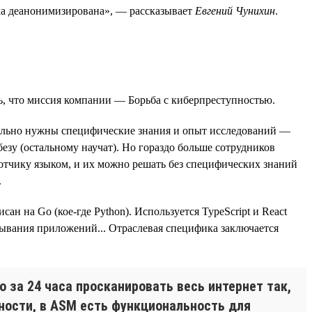
была деанонимизирована», — рассказывает
Евгений Чунихин
.
ь, что миссия компании — Борьба с киберпреступностью.
вительно нужны специфические знания и опыт исследований —
езу (остальному научат). Но гораздо больше сотрудников
отчику языком, и их можно решать без специфических знаний
.
 на Go (кое-где Python). Используется TypeScript и React
ртывания приложений... Отраслевая специфика заключается
 за 24 часа просканировать весь интернет так,
тности, в ASM есть функциональность для