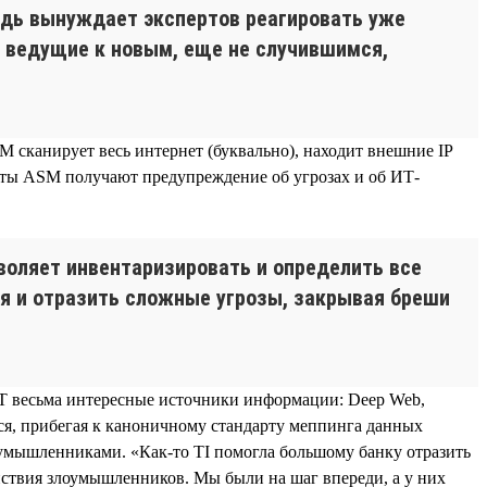
едь вынуждает экспертов реагировать уже
, ведущие к новым, еще не случившимся,
M сканирует весь интернет (буквально), находит внешние IP
енты ASM получают предупреждение об угрозах и об ИТ-
воляет инвентаризировать и определить все
я и отразить сложные угрозы, закрывая бреши
C.T весьма интересные источники информации: Deep Web,
ся, прибегая к каноничному стандарту меппинга данных
умышленниками. «Как-то TI помогла большому банку отразить
йствия злоумышленников. Мы были на шаг впереди, а у них