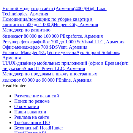
Ночной модератор сайта (Армения)
400
$
High Load
Technologies, Армения
Помощница/помощник по уборке квартир в
клининг
от
500
до
1 000
$
Helpers City, Армения
Менеджер по развитию
бизнеса
от
80 000
до
100 000
₽
Expaforce, Армения
Ретушер фотографий
от
700
до
1 000
$
eVisual LLC, Армения
Офис-менеджер
до
700
$
DSVent, Армения
Financial Manager (EU)
з/п не указана
Ayo Support Solutions,
Армения
UI/UX-дизайнер мобильных приложений (офис в Ереване)
з/п
не указана
Smart IT Power LLC, Армения
Менеджер по продажам в школу иностранных
языков
от
60 000
до
90 000
₽
Enline, Армения
HeadHunter
Размещение вакансий
Поиск по резюме
О компании
Наши вакансии
Реклама на сайте
Требования к ПО
Безопасный HeadHunter