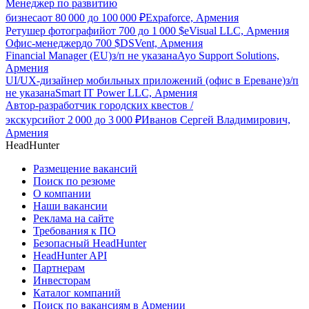
Менеджер по развитию
бизнеса
от
80 000
до
100 000
₽
Expaforce, Армения
Ретушер фотографий
от
700
до
1 000
$
eVisual LLC, Армения
Офис-менеджер
до
700
$
DSVent, Армения
Financial Manager (EU)
з/п не указана
Ayo Support Solutions,
Армения
UI/UX-дизайнер мобильных приложений (офис в Ереване)
з/п
не указана
Smart IT Power LLC, Армения
Автор-разработчик городских квестов /
экскурсий
от
2 000
до
3 000
₽
Иванов Сергей Владимирович,
Армения
HeadHunter
Размещение вакансий
Поиск по резюме
О компании
Наши вакансии
Реклама на сайте
Требования к ПО
Безопасный HeadHunter
HeadHunter API
Партнерам
Инвесторам
Каталог компаний
Поиск по вакансиям в Армении