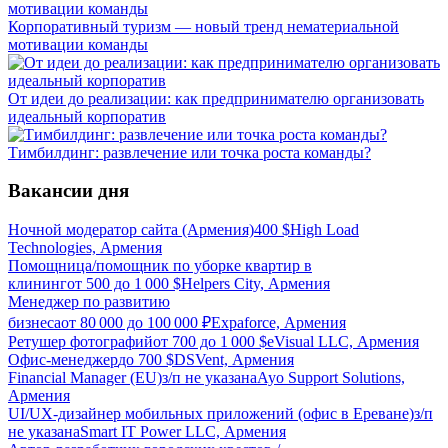
Корпоративный туризм — новый тренд нематериальной
мотивации команды
От идеи до реализации: как предпринимателю организовать
идеальный корпоратив
Тимбилдинг: развлечение или точка роста команды?
Вакансии дня
Ночной модератор сайта (Армения)
400
$
High Load
Technologies, Армения
Помощница/помощник по уборке квартир в
клининг
от
500
до
1 000
$
Helpers City, Армения
Менеджер по развитию
бизнеса
от
80 000
до
100 000
₽
Expaforce, Армения
Ретушер фотографий
от
700
до
1 000
$
eVisual LLC, Армения
Офис-менеджер
до
700
$
DSVent, Армения
Financial Manager (EU)
з/п не указана
Ayo Support Solutions,
Армения
UI/UX-дизайнер мобильных приложений (офис в Ереване)
з/п
не указана
Smart IT Power LLC, Армения