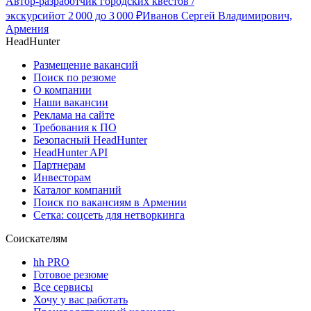
Автор-разработчик городских квестов /
экскурсий
от
2 000
до
3 000
₽
Иванов Сергей Владимирович,
Армения
HeadHunter
Размещение вакансий
Поиск по резюме
О компании
Наши вакансии
Реклама на сайте
Требования к ПО
Безопасный HeadHunter
HeadHunter API
Партнерам
Инвесторам
Каталог компаний
Поиск по вакансиям в Армении
Сетка: соцсеть для нетворкинга
Соискателям
hh PRO
Готовое резюме
Все сервисы
Хочу у вас работать