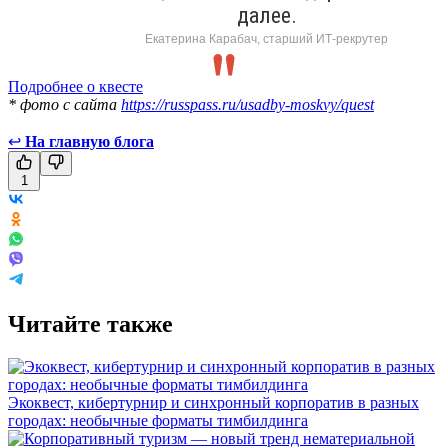
далее.
Екатерина Карабач, старший ИТ-рекрутер
Подробнее о квесте
* фото с сайта
https://russpass.ru/usadby-moskvy/quest
↩
На главную блога
1
Читайте также
Экоквест, кибертурнир и синхронный корпоратив в разных
городах: необычные форматы тимбилдинга