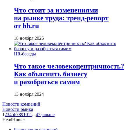
Что стоит за изменениями
на рынке труда: тренд-репорт
от hh.ru
18 ноября 2025
HR-беседы
Что такое человеко­центричность?
Как объяснить бизнесу
и разобраться самим
13 ноября 2024
Новости компаний
Новости рынка
1
2
3
4
5
6
7
8
9
10
11
...
47
дальше
HeadHunter
Размещение вакансий