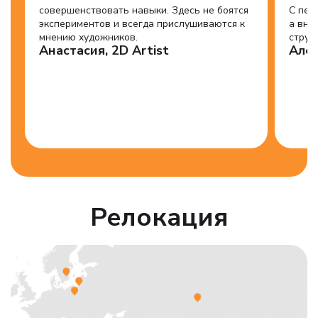
совершенствовать навыки. Здесь не боятся
С пер
экспериментов и всегда прислушиваются к
а вну
мнению художников.
струк
Анастасия, 2D Artist
Але
Релокация