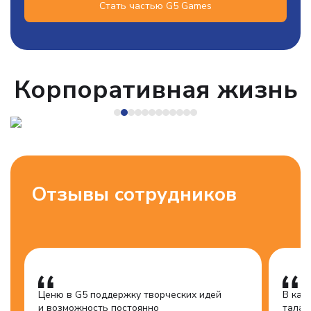
Стать частью G5 Games
Корпоративная жизнь
Отзывы сотрудников
Ценю в G5 поддержку творческих идей
В каж
и возможность постоянно
талан