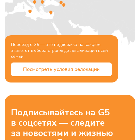
Переезд с G5 — это поддержка на каждом
этапе: от выбора страны до легализации всей
семьи.
Посмотреть условия релокации
Подписывайтесь на G5
в соцсетях — следите
за новостями и жизнью