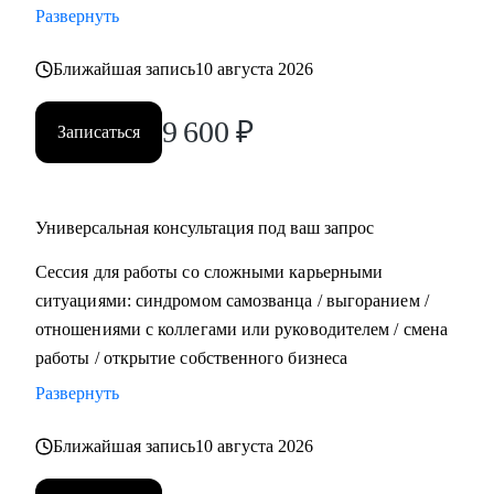
Развернуть
• Составить план роста до позиции руководителя
Ближайшая запись
10 августа 2026
Кому могу помочь:
• Всем, кто хочет строить карьеру за рубежом
9 600
₽
Записаться
• Руководителям и тем, кто хочет дорасти до
управленческих позиций
• Специалистам в маркетинге и продукте различного
уровня
Универсальная консультация под ваш запрос
Сессия для работы со сложными карьерными
ситуациями: синдромом самозванца / выгоранием /
отношениями с коллегами или руководителем / смена
работы / открытие собственного бизнеса
Развернуть
Ближайшая запись
10 августа 2026