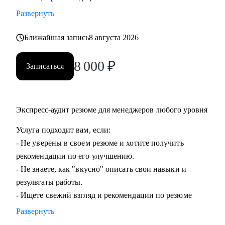
команды.
Развернуть
• Подготовиться к ревью или сложному разговору с
сотрудником/руководителем.
Ближайшая запись
8 августа 2026
8 000
₽
Кому могу помочь:
Записаться
• Специалистам всех уровней в области, операций,
категорийного менеджмента, Bizdev-менеджеров, продаж.
• Новичкам, кто только начинает свой путь и хочет
Экспресс-аудит резюме для менеджеров любого уровня
определиться с дальнейшими шагами.
• Тем, кто только стал руководителем: как работать с
Услуга подходит вам, если:
командой, выстраивать эффективные процессы,
- Не уверены в своем резюме и хотите получить
мотивировать, как работать с заказчиками и
рекомендации по его улучшению.
руководителями.
- Не знаете, как "вкусно" описать свои навыки и
• Опытным руководителям, кто испытывает сложности в
результаты работы.
работе с командой или не понимает как дальше расти.
- Ищете свежий взгляд и рекомендации по резюме
Развернуть