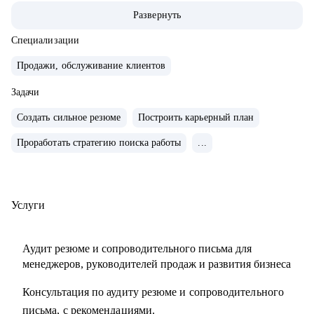
• Опыт руководства больших команд 100+ человек.
Развернуть
• Выстраивание направлений с нуля, регламенты, KPI,
мотивация.
Специализации
• Аудит и изменение действующих коммерческих
Продажи, обслуживание клиентов
процессов.
• Спикер-эксперт в Phoenix Education — бюро
Задачи
образовательных проектов.
Создать сильное резюме
Построить карьерный план
• Психологическое дополнительное образование.
Проработать стратегию поиска работы
...
С чем помогу:
• Создать резюме, привлекающее внимание и
сопроводительное письмо.
Услуги
• Как попасть в ТОП-компанию.
• Подготовиться к интервью.
Аудит резюме и сопроводительного письма для
• Определиться с карьерной целью.
менеджеров, руководителей продаж и развития бизнеса
• Разработать индивидуальный план развития с любого
Консультация по аудиту резюме и сопроводительного
уровня до руководителя подразделения.
письма, с рекомендациями.
• Разработать план работы по управлению и мотивацией