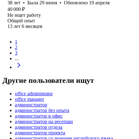
38
лет
•
Была
29 июня
•
Обновлено
19 апреля
40 000
₽
Не ищет работу
Общий опыт
13
лет
6
месяцев
1
2
3
...
Другие пользователи ищут
office administrator
office manager
администратор
администратор без опыта
администратор в офис
администратор на ресепшн
администратор отдела
администратор проекта
администратор со знанием английского языка