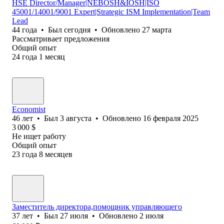
HSE Director/Manager|NEBOSH&IOSH|ISO
45001/14001/9001 Expert|Strategic ISM Implementation|Team
Lead
44
года
•
Был
сегодня
•
Обновлено
27 марта
Рассматривает предложения
Общий опыт
24
года
1
месяц
Economist
46
лет
•
Был
3 августа
•
Обновлено
16 февраля 2025
3 000
$
Не ищет работу
Общий опыт
23
года
8
месяцев
Заместитель директора,помощник управляющего
37
лет
•
Был
27 июля
•
Обновлено
2 июля