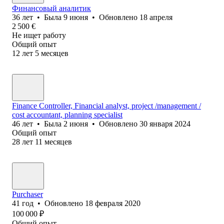
Финансовый аналитик
36
лет
•
Была
9 июня
•
Обновлено
18 апреля
2 500
€
Не ищет работу
Общий опыт
12
лет
5
месяцев
Finance Controller, Financial analyst, project /management /
cost accountant, planning specialist
46
лет
•
Была
2 июня
•
Обновлено
30 января 2024
Общий опыт
28
лет
11
месяцев
Purchaser
41
год
•
Обновлено
18 февраля 2020
100 000
₽
Общий опыт