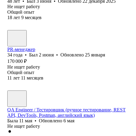
48
лет
•
Был
3 июня
•
Обновлено
22 декабря 2025
Не ищет работу
Общий опыт
18
лет
9
месяцев
PR-менеджер
34
года
•
Был
2 июня
•
Обновлено
25 января
170 000
₽
Не ищет работу
Общий опыт
11
лет
11
месяцев
QA Engineer / Тестировщик (ручное тестирование, REST
API, DevTools, Postman, английский язык)
Была
11 мая
•
Обновлено
6 мая
Не ищет работу