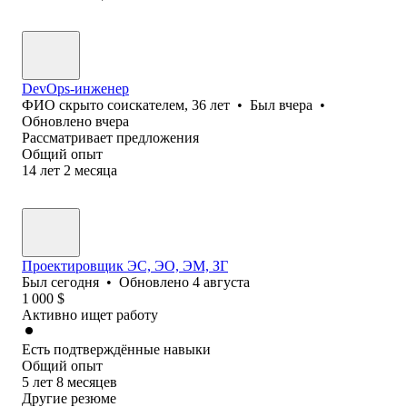
DevOps-инженер
ФИО скрыто соискателем
,
36
лет
•
Был
вчера
•
Обновлено
вчера
Рассматривает предложения
Общий опыт
14
лет
2
месяца
Проектировщик ЭС, ЭО, ЭМ, ЗГ
Был
сегодня
•
Обновлено
4 августа
1 000
$
Активно ищет работу
Есть подтверждённые навыки
Общий опыт
5
лет
8
месяцев
Другие резюме