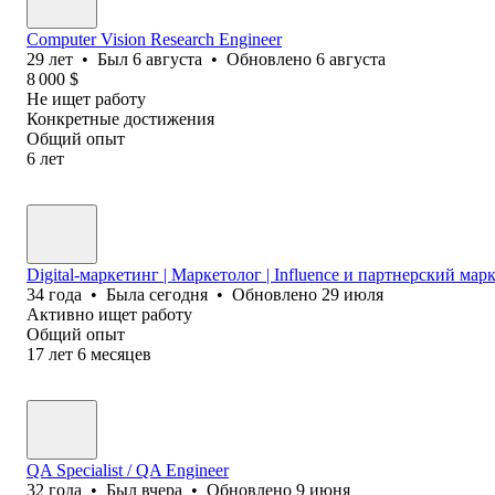
Computer Vision Research Engineer
29
лет
•
Был
6 августа
•
Обновлено
6 августа
8 000
$
Не ищет работу
Конкретные достижения
Общий опыт
6
лет
Digital-маркетинг | Маркетолог | Influence и партнерский мар
34
года
•
Была
сегодня
•
Обновлено
29 июля
Активно ищет работу
Общий опыт
17
лет
6
месяцев
QA Specialist / QA Engineer
32
года
•
Был
вчера
•
Обновлено
9 июня