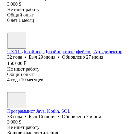
3 000
$
Не ищет работу
Общий опыт
6
лет
1
месяц
UX/UI Дизайнер, Дизайнер интерфейсов, Арт-директор
32
года
•
Был
29 июня
•
Обновлено
27 июня
150 000
₽
Не ищет работу
Общий опыт
4
года
10
месяцев
Программист Java, Kotlin, SQL
33
года
•
Был
16 июня
•
Обновлено
7 июня
3 000
$
Не ищет работу
Конкретные достижения