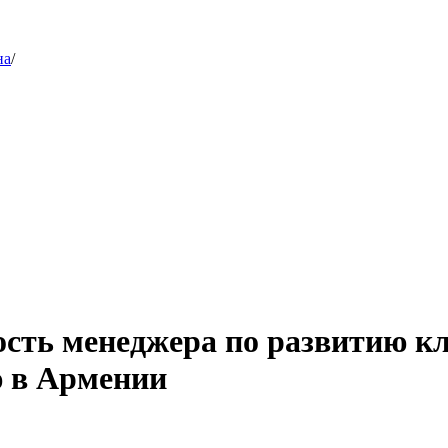
на
/
ость менеджера по развитию кл
ю в Армении