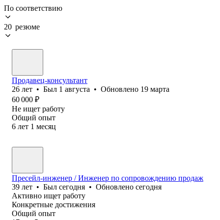
По соответствию
20 резюме
Продавец-консультант
26
лет
•
Был
1 августа
•
Обновлено
19 марта
60 000
₽
Не ищет работу
Общий опыт
6
лет
1
месяц
Пресейл-инженер / Инженер по сопровождению продаж
39
лет
•
Был
сегодня
•
Обновлено
сегодня
Активно ищет работу
Конкретные достижения
Общий опыт