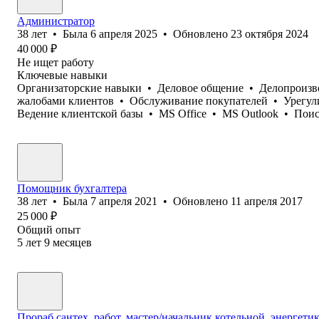
Администратор
38
лет
•
Была
6 апреля 2025
•
Обновлено
23 октября 2024
40 000
₽
Не ищет работу
Ключевые навыки
Организаторские навыки
•
Деловое общение
•
Делопроизв
жалобами клиентов
•
Обслуживание покупателей
•
Урегул
Ведение клиентской базы
•
MS Office
•
MS Outlook
•
Поис
Помощник бухгалтера
38
лет
•
Была
7 апреля 2021
•
Обновлено
11 апреля 2017
25 000
₽
Общий опыт
5
лет
9
месяцев
Прораб сантех. работ, мастер/начальник котельной, энергети