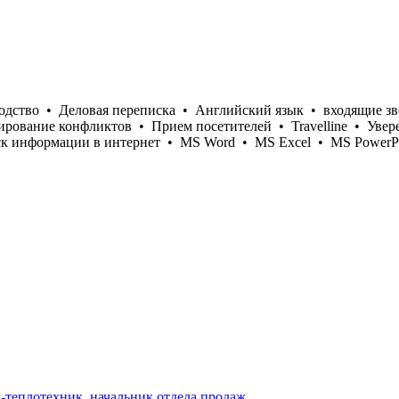
одство
•
Деловая переписка
•
Английский язык
•
входящие з
ирование конфликтов
•
Прием посетителей
•
Travelline
•
Увер
к информации в интернет
•
MS Word
•
MS Excel
•
MS PowerP
к-теплотехник, начальник отдела продаж.