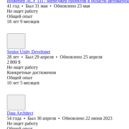
Инженер АСУ ТП / Менеджер проектов в области автоматиза
41
год
•
Был
31 мая
•
Обновлено
23 мая
Не ищет работу
Общий опыт
18
лет
9
месяцев
Senior Unity Developer
28
лет
•
Был
29 апреля
•
Обновлено
25 апреля
2 800
$
Не ищет работу
Конкретные достижения
Общий опыт
10
лет
5
месяцев
Data Architect
54
года
•
Был
30 апреля
•
Обновлено
22 июня 2023
Не ищет работу
Общий опыт