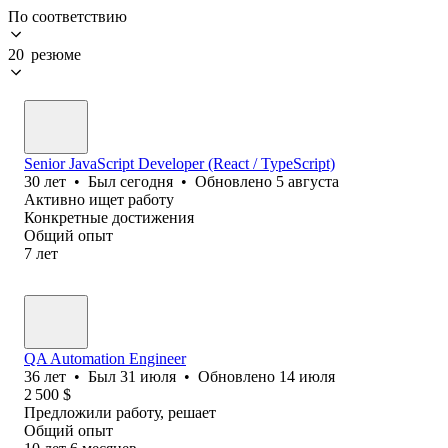
По соответствию
20 резюме
Senior JavaScript Developer (React / TypeScript)
30
лет
•
Был
сегодня
•
Обновлено
5 августа
Активно ищет работу
Конкретные достижения
Общий опыт
7
лет
QA Automation Engineer
36
лет
•
Был
31 июля
•
Обновлено
14 июля
2 500
$
Предложили работу, решает
Общий опыт