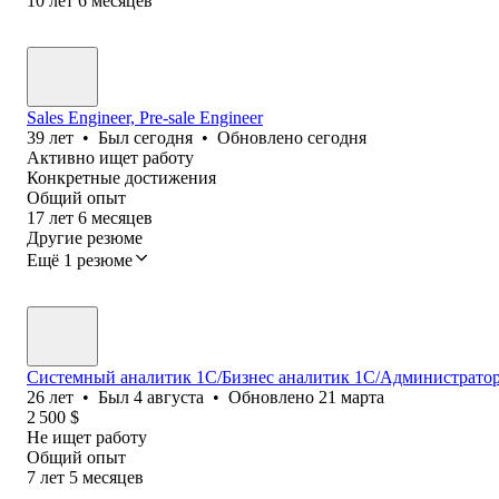
10
лет
6
месяцев
Sales Engineer, Pre-sale Engineer
39
лет
•
Был
сегодня
•
Обновлено
сегодня
Активно ищет работу
Конкретные достижения
Общий опыт
17
лет
6
месяцев
Другие резюме
Ещё 1 резюме
Системный аналитик 1С/Бизнес аналитик 1С/Администратор 
26
лет
•
Был
4 августа
•
Обновлено
21 марта
2 500
$
Не ищет работу
Общий опыт
7
лет
5
месяцев