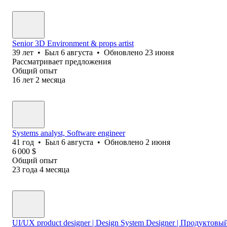
Senior 3D Environment & props artist
39
лет
•
Был
6 августа
•
Обновлено
23 июня
Рассматривает предложения
Общий опыт
16
лет
2
месяца
Systems analyst, Software еngineer
41
год
•
Был
6 августа
•
Обновлено
2 июня
6 000
$
Общий опыт
23
года
4
месяца
UI/UX product designer | Design System Designer | Продуктов