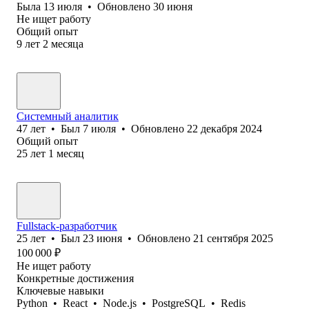
Была
13 июля
•
Обновлено
30 июня
Не ищет работу
Общий опыт
9
лет
2
месяца
Системный аналитик
47
лет
•
Был
7 июля
•
Обновлено
22 декабря 2024
Общий опыт
25
лет
1
месяц
Fullstack-разработчик
25
лет
•
Был
23 июня
•
Обновлено
21 сентября 2025
100 000
₽
Не ищет работу
Конкретные достижения
Ключевые навыки
Python
•
React
•
Node.js
•
PostgreSQL
•
Redis