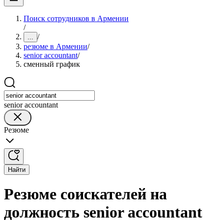
Поиск сотрудников в Армении
/
/
...
резюме в Армении
/
senior accountant
/
сменный график
senior accountant
Резюме
Найти
Резюме соискателей на
должность senior accountant