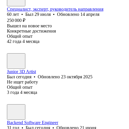
Специалист, эксперт, руководитель направления
60
лет
•
Был
29 июля
•
Обновлено
14 апреля
250 000
₽
Вышел на новое место
Конкретные достижения
Общий опыт
42
года
4
месяца
Junior 3D Artist
Был
сегодня
•
Обновлено
23 октября 2025
Не ищет работу
Общий опыт
3
года
4
месяца
Backend Software Engineer
31
год
•
Был
сегодня
•
Обновлено
21 июня