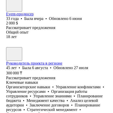
Event-продюсер
33
года
•
Была
вчера
•
Обновлено
6 июня
2 000
$
Рассматривает предложения
Общий опыт
18
лет
Руководитель проекта в регионе
45
лет
•
Была
6 августа
•
Обновлено
27 июля
300 000
₸
Рассматривает предложения
Ключевые навыки
Организаторские навыки
•
Управление конфликтами
•
Управление ресурсами
•
Организация работы
сотрудников
•
Управление знаниями‎
•
Планирование
бюджета
•
Менеджмент качества
•
Анализ целевой
аудитории
•
Заключение договоров
•
Планирование
ресурсов
•
Стратегический менеджмент
•