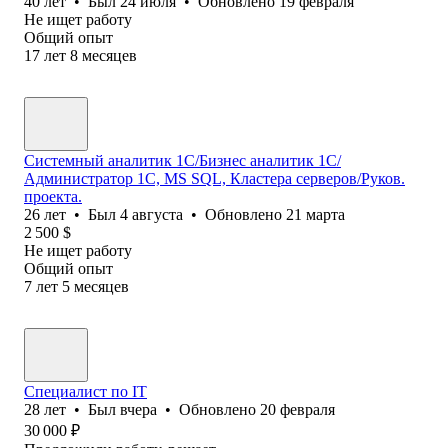
40
лет
•
Был
24 июля
•
Обновлено
19 февраля
Не ищет работу
Общий опыт
17
лет
8
месяцев
Системный аналитик 1С/Бизнес аналитик 1С/
Администратор 1С, MS SQL, Кластера серверов/Руков.
проекта.
26
лет
•
Был
4 августа
•
Обновлено
21 марта
2 500
$
Не ищет работу
Общий опыт
7
лет
5
месяцев
Специалист по IT
28
лет
•
Был
вчера
•
Обновлено
20 февраля
30 000
₽