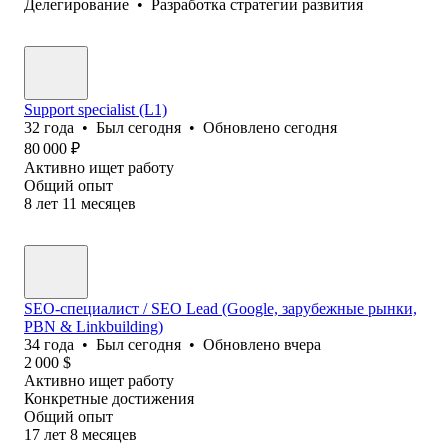
Делегирование
•
Разработка стратегии развития
Support specialist (L1)
32
года
•
Был
сегодня
•
Обновлено
сегодня
80 000
₽
Активно ищет работу
Общий опыт
8
лет
11
месяцев
SEO-специалист / SEO Lead (Google, зарубежные рынки,
PBN & Linkbuilding)
34
года
•
Был
сегодня
•
Обновлено
вчера
2 000
$
Активно ищет работу
Конкретные достижения
Общий опыт
17
лет
8
месяцев