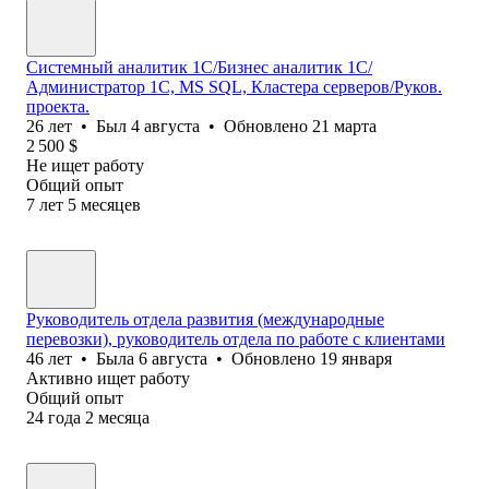
Системный аналитик 1С/Бизнес аналитик 1С/
Администратор 1С, MS SQL, Кластера серверов/Руков.
проекта.
26
лет
•
Был
4 августа
•
Обновлено
21 марта
2 500
$
Не ищет работу
Общий опыт
7
лет
5
месяцев
Руководитель отдела развития (международные
перевозки), руководитель отдела по работе с клиентами
46
лет
•
Была
6 августа
•
Обновлено
19 января
Активно ищет работу
Общий опыт
24
года
2
месяца