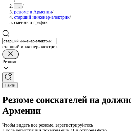
/
/
...
резюме в Армении
/
старший инженер-электрик
/
сменный график
старший инженер-электрик
Резюме
Найти
Резюме соискателей на должн
Армении
Чтобы видеть все резюме, зарегистрируйтесь
После регистрации покажем ещё 71 и откроем фото