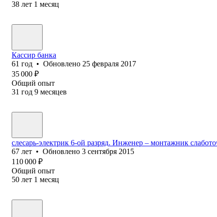
38
лет
1
месяц
Кассир банка
61
год
•
Обновлено
25 февраля 2017
35 000
₽
Общий опыт
31
год
9
месяцев
слесарь-электрик 6-ой разряд. Инженер – монтажник слабот
67
лет
•
Обновлено
3 сентября 2015
110 000
₽
Общий опыт
50
лет
1
месяц