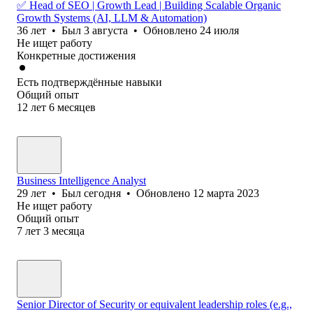
✅ Head of SEO | Growth Lead | Building Scalable Organic
Growth Systems (AI, LLM & Automation)
36
лет
•
Был
3 августа
•
Обновлено
24 июля
Не ищет работу
Конкретные достижения
Есть подтверждённые навыки
Общий опыт
12
лет
6
месяцев
Business Intelligence Analyst
29
лет
•
Был
сегодня
•
Обновлено
12 марта 2023
Не ищет работу
Общий опыт
7
лет
3
месяца
Senior Director of Security or equivalent leadership roles (e.g.,