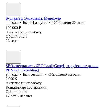
Бухгалтер, Экономист, Менеджер
44
года
•
Была
4 августа
•
Обновлено
20 июля
100 000
₽
Активно ищет работу
Общий опыт
23
года
SEO-специалист / SEO Lead (Google, зарубежные рынки,
PBN & Linkbuilding)
34
года
•
Был
сегодня
•
Обновлено
сегодня
2 000
$
Активно ищет работу
Конкретные достижения
Общий опыт
17
лет
8
месяцев