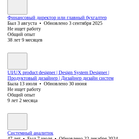
Финансовый директор или главный бухгалтер
Был
3 августа
•
Обновлено
3 сентября 2025
Не ищет работу
Общий опыт
38
лет
9
месяцев
UI/UX product designer | Design System Designer |
Продуктовый дизайнер | Дизайнер дизайн систем
Была
13 июля
•
Обновлено
30 июня
Не ищет работу
Общий опыт
9
лет
2
месяца
Системный аналитик
47
лет
•
Был
7 июля
•
Обновлено
22 декабря 2024