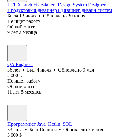
UI/UX product designer | Design System Designer |
Продуктовый дизайнер | Дизайнер дизайн систем
Была
13 июля
•
Обновлено
30 июня
Не ищет работу
Общий опыт
9
лет
2
месяца
QA Engineer
36
лет
•
Был
4 июля
•
Обновлено
9 мая
2 000
€
Не ищет работу
Общий опыт
11
лет
5
месяцев
Программист Java, Kotlin, SQL
33
года
•
Был
16 июня
•
Обновлено
7 июня
3 000
$