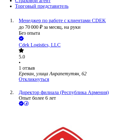
Страховой агент
Торговый представитель
Менеджер по работе с клиентами CDEK
до
70 000
₽
за месяц,
на руки
Без опыта
Сdek Logistics, LLC
5.0
•
1
отзыв
Ереван, улица Анрапетутян, 62
Откликнуться
Директор филиала (Республика Армения)
Опыт более 6 лет