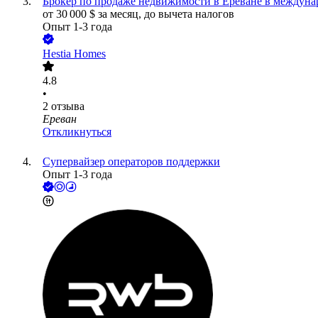
Брокер по продаже недвижимости в Ереване в междуна
от
30 000
$
за месяц,
до вычета налогов
Опыт 1-3 года
Hestia Homes
4.8
•
2
отзыва
Ереван
Откликнуться
Супервайзер операторов поддержки
Опыт 1-3 года