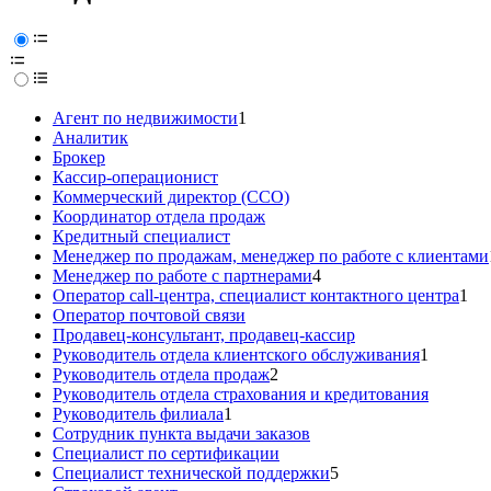
Агент по недвижимости
1
Аналитик
Брокер
Кассир-операционист
Коммерческий директор (CCO)
Координатор отдела продаж
Кредитный специалист
Менеджер по продажам, менеджер по работе с клиентами
Менеджер по работе с партнерами
4
Оператор call-центра, специалист контактного центра
1
Оператор почтовой связи
Продавец-консультант, продавец-кассир
Руководитель отдела клиентского обслуживания
1
Руководитель отдела продаж
2
Руководитель отдела страхования и кредитования
Руководитель филиала
1
Сотрудник пункта выдачи заказов
Специалист по сертификации
Специалист технической поддержки
5