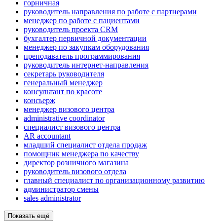
горничная
руководитель направления по работе с партнерами
менеджер по работе с пациентами
руководитель проекта CRM
бухгалтер первичной документации
менеджер по закупкам оборудования
преподаватель программирования
руководитель интернет-направления
секретарь руководителя
генеральный менеджер
консультант по красоте
консьерж
менеджер визового центра
administrative coordinator
специалист визового центра
AR accountant
младший специалист отдела продаж
помощник менеджера по качеству
директор розничного магазина
руководитель визового отдела
главный специалист по организационному развитию
администратор смены
sales administrator
Показать ещё