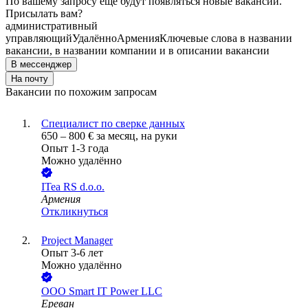
По вашему запросу ещё будут появляться новые вакансии.
Присылать вам?
административный
управляющий
Удалённо
Армения
Ключевые слова в названии
вакансии, в названии компании и в описании вакансии
В мессенджер
На почту
Вакансии по похожим запросам
Специалист по сверке данных
650
–
800
€
за месяц,
на руки
Опыт 1-3 года
Можно удалённо
ITea RS d.o.o.
Армения
Откликнуться
Project Manager
Опыт 3-6 лет
Можно удалённо
ООО
Smart IT Power LLC
Ереван