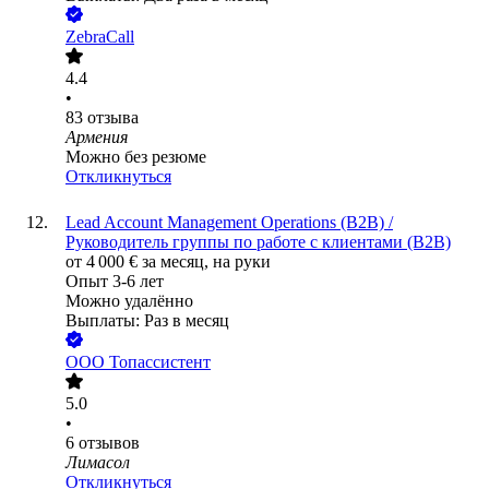
ZebraCall
4.4
•
83
отзыва
Армения
Можно без резюме
Откликнуться
Lead Account Management Operations (B2B) /
Руководитель группы по работе с клиентами (B2B)
от
4 000
€
за месяц,
на руки
Опыт 3-6 лет
Можно удалённо
Выплаты: Раз в месяц
ООО
Топассистент
5.0
•
6
отзывов
Лимасол
Откликнуться