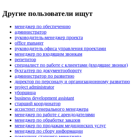
Другие пользователи ищут
менеджер по обеспечению
администратор
руководитель-менеджер проекта
office manager
руководитель офиса управления проектами
менеджер по входящим звонкам
репетитор
специалист по работе с клиентами (входящие звонки)
бухгалтер по документообороту
администратор по развитию
директор по персоналу и организационному развитию
project administrator
уборщица
business development assistant
старший координатор
ассистент генерального менеджера
менеджер по работе с арендодателями
менеджер по обработке заказов
менеджер по продажам медицинских услуг
менеджер по сбору информации
помощник старшего менеджера