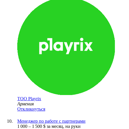
ТОО
Playrix
Армения
Откликнуться
Менеджер по работе с партнерами
1 000
–
1 500
$
за месяц,
на руки