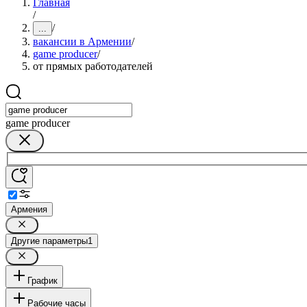
Главная
/
/
...
вакансии в Армении
/
game producer
/
от прямых работодателей
game producer
Армения
Другие параметры
1
График
Рабочие часы