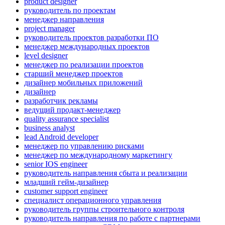
product designer
руководитель по проектам
менеджер направления
project manager
руководитель проектов разработки ПО
менеджер международных проектов
level designer
менеджер по реализации проектов
старший менеджер проектов
дизайнер мобильных приложений
дизайнер
разработчик рекламы
ведущий продакт-менеджер
quality assurance specialist
business analyst
lead Android developer
менеджер по управлению рисками
менеджер по международному маркетингу
senior IOS engineer
руководитель направления сбыта и реализации
младший гейм-дизайнер
customer support engineer
специалист операционного управления
руководитель группы строительного контроля
руководитель направления по работе с партнерами