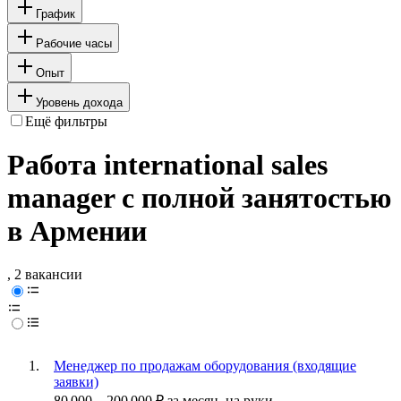
График
Рабочие часы
Опыт
Уровень дохода
Ещё фильтры
Работа international sales
manager с полной занятостью
в Армении
, 2 вакансии
Менеджер по продажам оборудования (входящие
заявки)
80 000
–
200 000
₽
за месяц,
на руки