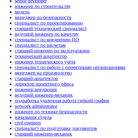
senior developer
инженер по строительству
модель
менеджер по безопасности
специалист по проектированию
старший технический специалист
ведущий инженер по качеству
специалист по внедрению ПО
специалист по расчетам
старший инженер по эксплуатации
технический архитектор
инженер технического учета
специалист по работе с проектными организациями
менеджер на производство
старший архитектор
директор проектного офиса
инженер внедрения
ведущий инженер-механик
подработка удаленная работа гибкий график
network administrator
инженер по технике безопасности
начальник отдела
civil engineer
специалист по подготовке документов
старший инженер-механик