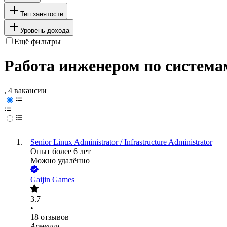
Тип занятости
Уровень дохода
Ещё фильтры
Работа инженером по система
, 4 вакансии
Senior Linux Administrator / Infrastructure Administrator
Опыт более 6 лет
Можно удалённо
Gaijin Games
3.7
•
18
отзывов
Армения