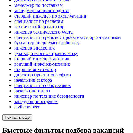
менеджер по поставкам
менеджер на производство
старший инженер по эксплуатации
специалист по расчетам
технический архитектор
инженер технического учета
специалист по работе с проектными организациями
бухгалтер по документообороту
инженер внедрения
руководитель по строительству
старший инженер-механик
ведущий инженер-механик
старший архитектор
директор проектного офиса
начальник сектора
специалист по сбору заявок
начальник отдела
инженер по технике безопасности
заведующий отделом
civil engineer
Показать ещё
Быстрые фильтры подбора вакансий