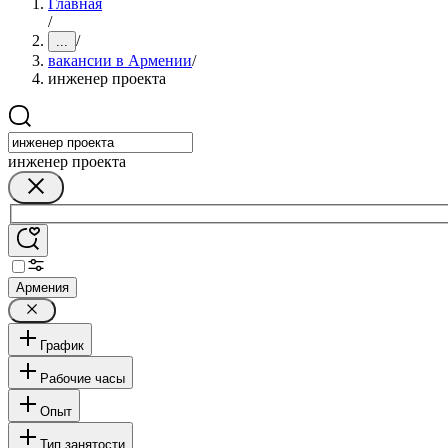
Главная
/
/
...
вакансии в Армении
/
инженер проекта
инженер проекта
Армения
График
Рабочие часы
Опыт
Тип занятости