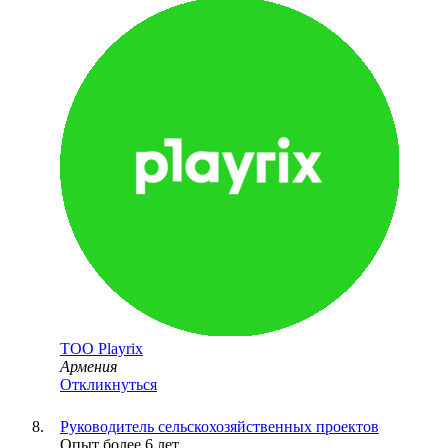
ТОО
Playrix
Армения
Откликнуться
Руководитель сельскохозяйственных проектов
Опыт более 6 лет