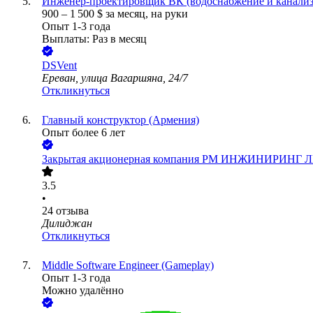
Инженер-проектировщик ВК (водоснабжение и канализ
900
–
1 500
$
за месяц,
на руки
Опыт 1-3 года
Выплаты: Раз в месяц
DSVent
Ереван, улица Вагаршяна, 24/7
Откликнуться
Главный конструктор (Армения)
Опыт более 6 лет
Закрытая акционерная компания РМ ИНЖИНИРИНГ
3.5
•
24
отзыва
Дилиджан
Откликнуться
Middle Software Engineer (Gameplay)
Опыт 1-3 года
Можно удалённо