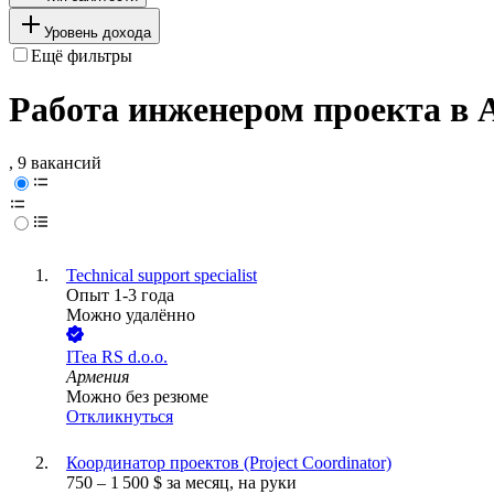
Уровень дохода
Ещё фильтры
Работа инженером проекта в
, 9 вакансий
Technical support specialist
Опыт 1-3 года
Можно удалённо
ITea RS d.o.o.
Армения
Можно без резюме
Откликнуться
Координатор проектов (Project Coordinator)
750
–
1 500
$
за месяц,
на руки