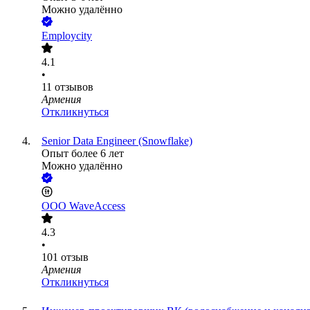
Можно удалённо
Employcity
4.1
•
11
отзывов
Армения
Откликнуться
Senior Data Engineer (Snowflake)
Опыт более 6 лет
Можно удалённо
ООО
WaveAccess
4.3
•
101
отзыв
Армения
Откликнуться