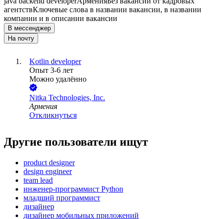
java backend developer
Армения
Без вакансий от кадровых
агентств
Ключевые слова в названии вакансии, в названии
компании и в описании вакансии
В мессенджер
На почту
Kotlin developer
Опыт 3-6 лет
Можно удалённо
Nitka Technologies, Inc.
Армения
Откликнуться
Другие пользователи ищут
product designer
design engineer
team lead
инженер-программист Python
младший программист
дизайнер
дизайнер мобильных приложений