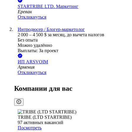
STARTRIBE LTD. Маркетинг
Ереван
Откликнуться
Интродюсер / Блогер-маркетолог
2 000
–
4 500
$
за месяц,
до вычета налогов
Без опыта
Можно удалённо
Выплаты: За проект
ИП
ARSVOIM
Армения
Откликнуться
Компании для вас
TRIBE (LTD STARTRIBE)
97
активных вакансий
Посмотреть