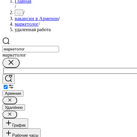
Главная
/
/
...
вакансии в Армении
/
маркетолог
/
удаленная работа
маркетолог
Армения
Удалённо
График
Рабочие часы