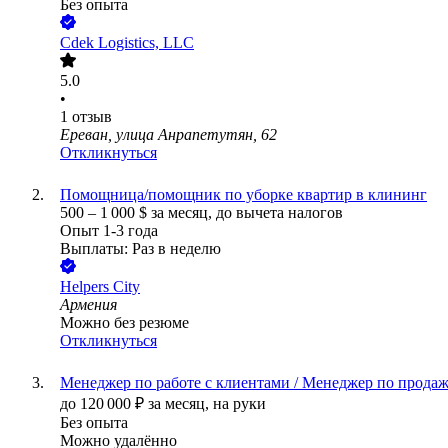
Без опыта
Сdek Logistics, LLC
5.0
•
1
отзыв
Ереван, улица Анрапетутян, 62
Откликнуться
Помощница/помощник по уборке квартир в клининг
500
–
1 000
$
за месяц,
до вычета налогов
Опыт 1-3 года
Выплаты: Раз в неделю
Helpers City
Армения
Можно без резюме
Откликнуться
Менеджер по работе с клиентами / Менеджер по прода
до
120 000
₽
за месяц,
на руки
Без опыта
Можно удалённо