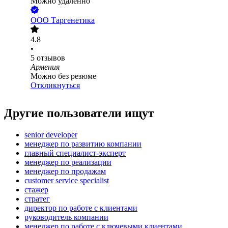
Можно удалённо
ООО
Таргенетика
4.8
•
5
отзывов
Армения
Можно без резюме
Откликнуться
Другие пользователи ищут
senior developer
менеджер по развитию компании
главный специалист-эксперт
менеджер по реализации
менеджер по продажам
customer service specialist
стажер
стратег
директор по работе с клиентами
руководитель компании
менеджер по работе с ключевыми клиентами