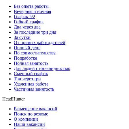
Без опыта работы
Вечерняя и ночная
График 5/2
Гибкий график
Два через два
За последние три дня
За сутки
От прямых работодателей
Полный день
По совместительству
Подработка
Полная занятость
Для людей с инвалидностью
Сменный график
Три через три
Удаленная работа
Частичная занятость
HeadHunter
Размещение вакансий
Поиск по резюме
О компании
Наши вакансии