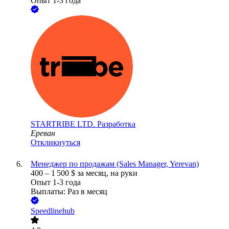
Опыт 1-3 года
STARTRIBE LTD. Разработка
Ереван
Откликнуться
Менеджер по продажам (Sales Manager, Yerevan)
400
–
1 500
$
за месяц,
на руки
Опыт 1-3 года
Выплаты: Раз в месяц
Speedlinehub