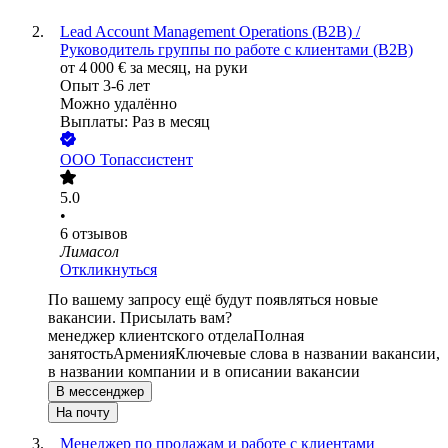
Lead Account Management Operations (B2B) /
Руководитель группы по работе с клиентами (B2B)
от
4 000
€
за месяц,
на руки
Опыт 3-6 лет
Можно удалённо
Выплаты: Раз в месяц
ООО
Топассистент
5.0
•
6
отзывов
Лимасол
Откликнуться
По вашему запросу ещё будут появляться новые
вакансии. Присылать вам?
менеджер клиентского отдела
Полная
занятость
Армения
Ключевые слова в названии вакансии,
в названии компании и в описании вакансии
В мессенджер
На почту
Менеджер по продажам и работе с клиентами